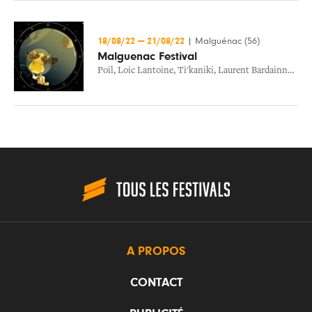
18/08/22
—
21/08/22
|
Malguénac (56)
Malguenac Festival
Poil
,
Loic Lantoine
,
Ti'kaniki
,
Laurent Bardainne & Tigre D'eau Douce
A PROPOS
CONTACT