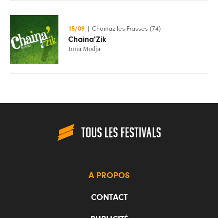
15/09
|
Chainaz-les-Frasses (74)
Chaina'Zik
Inna Modja
A PROPOS
CONTACT