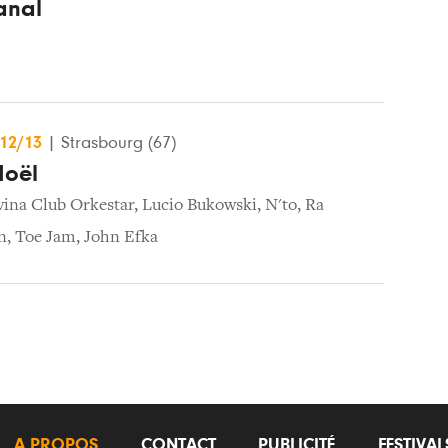
anal
/12/13
|
Strasbourg (67)
Noël
vina Club Orkestar
,
Lucio Bukowski
,
N'to
,
Ra
n
,
Toe Jam
,
John Efka
A PROPOS
CONTACT
PUBLICITÉ
FESTIVA