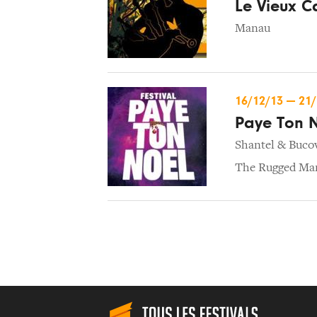
Le Vieux C
Manau
16/12/13
—
21
Paye Ton 
Shantel & Buco
The Rugged Ma