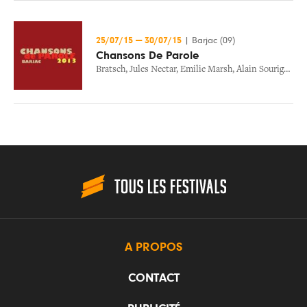
25/07/15
—
30/07/15
|
Barjac (09)
Chansons De Parole
Bratsch
,
Jules Nectar
,
Emilie Marsh
,
Alain Sourigues
,
C
A PROPOS
CONTACT