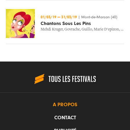
01/03/19
—
31/03/19
|
Mont-de-Marsan (40)
Chantons Sous Les Pins
Mehdi Kruger
,
Govrache
,
Guillo
,
Marie D'epizon
,
Pigal
A PROPOS
CONTACT