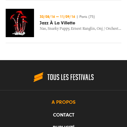
30/08/16
—
11/09/16
|
Paris (75)
Jazz À La Villette
Nas
,
Snarky Puppy
,
Ernest Ranglin
,
Onj / Orchestre National De Jazz
A PROPOS
CONTACT