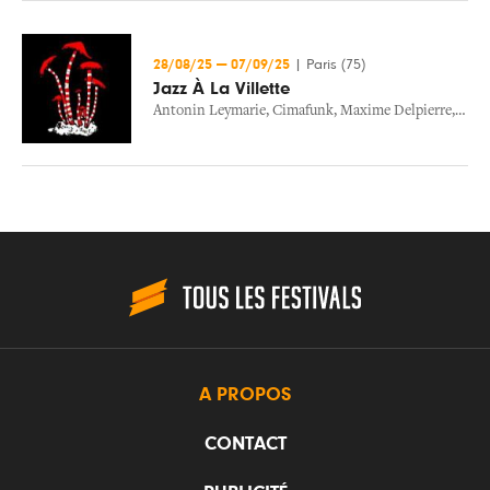
28/08/25
—
07/09/25
|
Paris (75)
Jazz À La Villette
Antonin Leymarie
,
Cimafunk
,
Maxime Delpierre
,
Rita 
A PROPOS
CONTACT