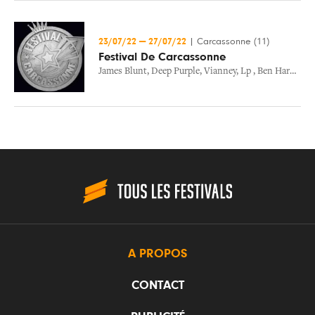
23/07/22
—
27/07/22
|
Carcassonne (11)
Festival De Carcassonne
James Blunt
,
Deep Purple
,
Vianney
,
Lp
,
Ben Harper
,
L
A PROPOS
CONTACT