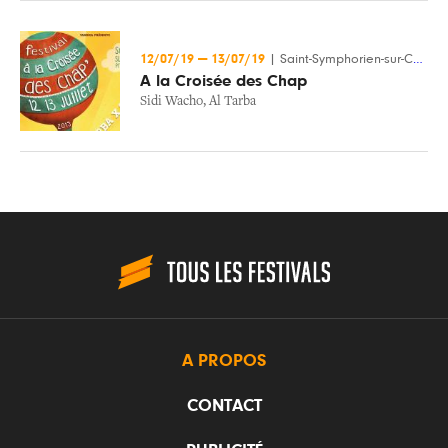
12/07/19
—
13/07/19
|
Saint-Symphorien-sur-Coise (69)
A la Croisée des Chap
Sidi Wacho
,
Al Tarba
A PROPOS
CONTACT