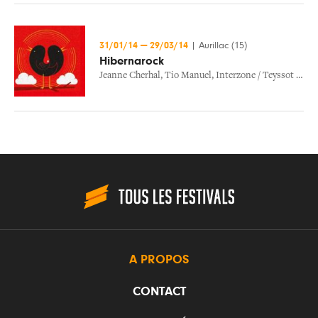
31/01/14
—
29/03/14
|
Aurillac (15)
Hibernarock
Jeanne Cherhal
,
Tio Manuel
,
Interzone / Teyssot Gay & Aljaramani
A PROPOS
CONTACT