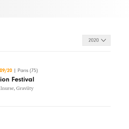
2020
/09/20
|
Paris (75)
on Festival
llnurse
,
Graviity