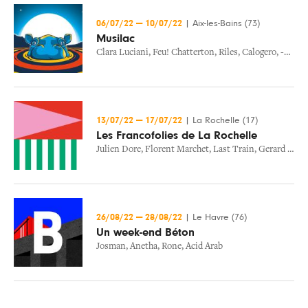
06/07/22
—
10/07/22
|
Aix-les-Bains (73)
Musilac
Clara Luciani
,
Feu! Chatterton
,
Riles
,
Calogero
,
-m-
13/07/22
—
17/07/22
|
La Rochelle (17)
Les Francofolies de La Rochelle
Julien Dore
,
Florent Marchet
,
Last Train
,
Gerard Lanvin
26/08/22
—
28/08/22
|
Le Havre (76)
Un week-end Béton
Josman
,
Anetha
,
Rone
,
Acid Arab