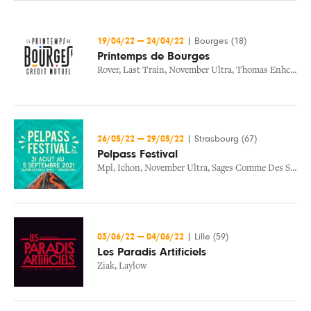
19/04/22
—
24/04/22
|
Bourges (18)
Printemps de Bourges
Rover
,
Last Train
,
November Ultra
,
Thomas Enhco
,
La
26/05/22
—
29/05/22
|
Strasbourg (67)
Pelpass Festival
Mpl
,
Ichon
,
November Ultra
,
Sages Comme Des Sauvages
03/06/22
—
04/06/22
|
Lille (59)
Les Paradis Artificiels
Ziak
,
Laylow