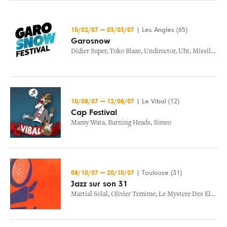
10/02/07
—
03/03/07
|
Les Angles (65)
Garosnow
Didier Super
,
Toko Blaze
,
Undirector
,
Uht
,
Missill
,
Les
10/08/07
—
12/08/07
|
Le Vibal (12)
Cap Festival
Mamy Wata
,
Burning Heads
,
Simeo
08/10/07
—
20/10/07
|
Toulouse (31)
Jazz sur son 31
Martial Solal
,
Olivier Temime
,
Le Mystere Des Elephants