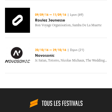
09/09/16
—
11/09/16
|
Lyon (69)
Roulez Jeunesse
Bon Voyage Organisation
,
Samba De La Muerte
20/10/16
—
29/10/16
|
Dijon (21)
Novosonic
Jc Satan
,
Totorro
,
Nicolas Michaux
,
The Wedding Present