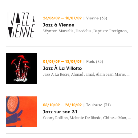
26/06/09
—
10/07/09
|
Vienne (38)
Jazz à Vienne
Wynton Marsalis
,
Daedelus
,
Baptiste Trotignon
,
Don 
01/09/09
—
13/09/09
|
Paris (75)
Jazz À La Villette
Jazz A La Recre
,
Ahmad Jamal
,
Alain Jean Marie
,
Betty 
08/10/09
—
26/10/09
|
Toulouse (31)
Jazz sur son 31
Sonny Rollins
,
Melanie De Biasio
,
Chinese Man
,
Walte