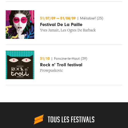
31/07/09
—
01/08/09
|
Métabief (25)
Festival De La Paille
Yves Jamait
,
Les Ogres De Barback
31/10
|
Foncine-le-Haut (39)
Rock n' Troll festival
Prowpuskovic