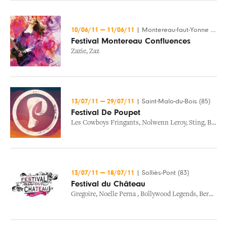
10/06/11
—
11/06/11
|
Montereau-faut-Yonne (77)
Festival Montereau Confluences
Zazie
,
Zaz
13/07/11
—
29/07/11
|
Saint-Malo-du-Bois (85)
Festival De Poupet
Les Cowboys Fringants
,
Nolwenn Leroy
,
Sting
,
Ben Harper & The Innocent Criminals
13/07/11
—
18/07/11
|
Solliès-Pont (83)
Festival du Château
Gregoire
,
Noelle Perna
,
Bollywood Legends
,
Bernard Lavilliers