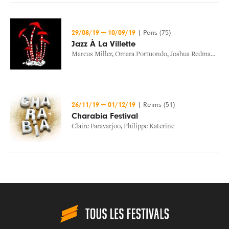
29/08/19
—
10/09/19
|
Paris (75)
Jazz À La Villette
Marcus Miller
,
Omara Portuondo
,
Joshua Redman
,
Ken
26/11/19
—
01/12/19
|
Reims (51)
Charabia Festival
Claire Faravarjoo
,
Philippe Katerine