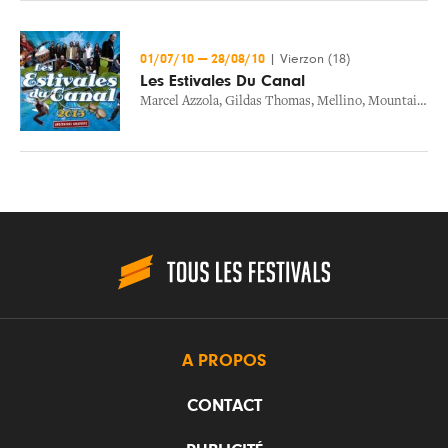
01/07/10
—
28/08/10
|
Vierzon (18)
Les Estivales Du Canal
Marcel Azzola
,
Gildas Thomas
,
Mellino
,
Mountain Men
A PROPOS
CONTACT