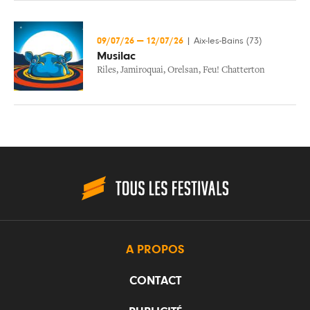
09/07/26
—
12/07/26
|
Aix-les-Bains (73)
Musilac
Riles
,
Jamiroquai
,
Orelsan
,
Feu! Chatterton
A PROPOS
CONTACT