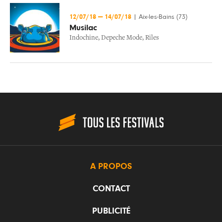
12/07/18
—
14/07/18
|
Aix-les-Bains (73)
Musilac
Indochine
,
Depeche Mode
,
Riles
A PROPOS
CONTACT
PUBLICITÉ