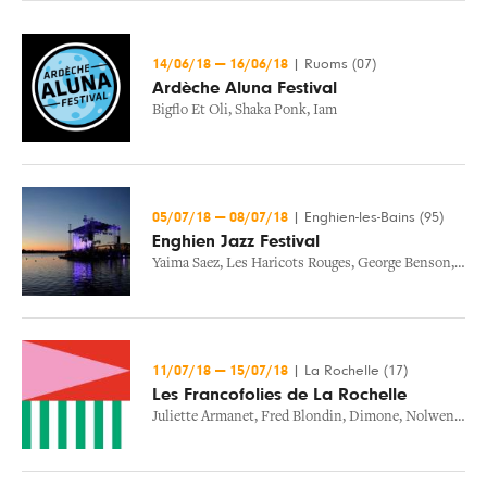
14/06/18
—
16/06/18
|
Ruoms (07)
Ardèche Aluna Festival
Bigflo Et Oli
,
Shaka Ponk
,
Iam
05/07/18
—
08/07/18
|
Enghien-les-Bains (95)
Enghien Jazz Festival
Yaima Saez
,
Les Haricots Rouges
,
George Benson
,
Hug
11/07/18
—
15/07/18
|
La Rochelle (17)
Les Francofolies de La Rochelle
Juliette Armanet
,
Fred Blondin
,
Dimone
,
Nolwenn Leroy