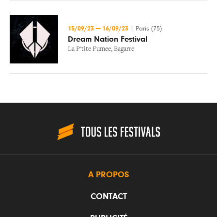
15/09/23
—
16/09/23
|
Paris (75)
Dream Nation Festival
La P'tite Fumee
,
Bagarre
A PROPOS
CONTACT