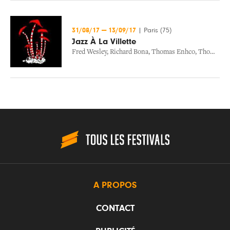
31/08/17
—
13/09/17
|
Paris (75)
Jazz À La Villette
Fred Wesley
,
Richard Bona
,
Thomas Enhco
,
Thomas De Pourquery
A PROPOS
CONTACT