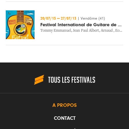
20/07/13
—
27/07/13
|
Vendôme (41)
Festival International de Guitare de Vendôme
Tommy Emmanuel
,
Jean Paul Albert
,
Arnaud
,
Eon Guitar Quartet
A PROPOS
CONTACT