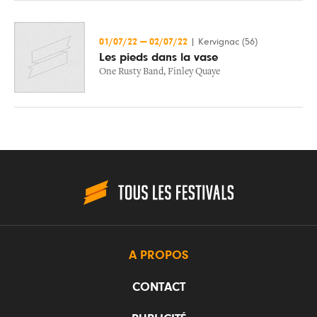
01/07/22
—
02/07/22
|
Kervignac (56)
Les pieds dans la vase
One Rusty Band
,
Finley Quaye
A PROPOS
CONTACT