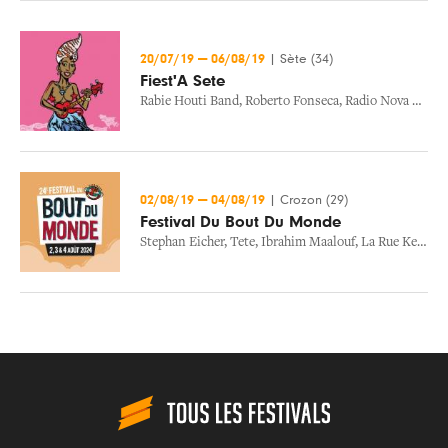
20/07/19
—
06/08/19
|
Sète (34)
Fiest'A Sete
Rabie Houti Band
,
Roberto Fonseca
,
Radio Nova Crew
,
02/08/19
—
04/08/19
|
Crozon (29)
Festival Du Bout Du Monde
Stephan Eicher
,
Tete
,
Ibrahim Maalouf
,
La Rue Ketanou