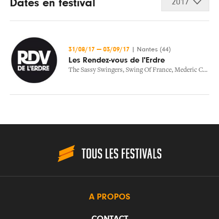
Dates en festival
2017
31/08/17
—
03/09/17
|
Nantes (44)
Les Rendez-vous de l'Erdre
The Sassy Swingers
,
Swing Of France
,
Mederic Collignon
A PROPOS