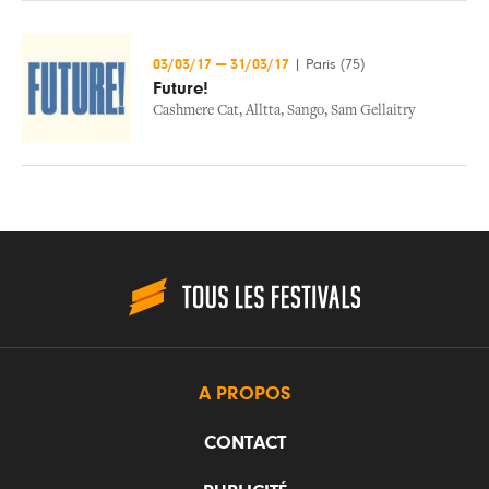
03/03/17
—
31/03/17
|
Paris (75)
Future!
Cashmere Cat
,
Alltta
,
Sango
,
Sam Gellaitry
A PROPOS
CONTACT