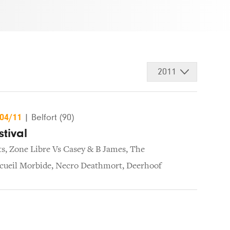
2011
/04/11
|
Belfort (90)
stival
ts
,
Zone Libre Vs Casey & B James
,
The
cueil Morbide
,
Necro Deathmort
,
Deerhoof