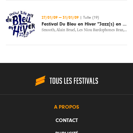
27/01/09
—
31/01/09
|
Tulle (19)
Festival Du Bleu en Hiver "Jazz(s) en Tête"
Smooth
,
Alain Bruel
,
Les Niou Bardophones Braz
,
Myst
A PROPOS
CONTACT