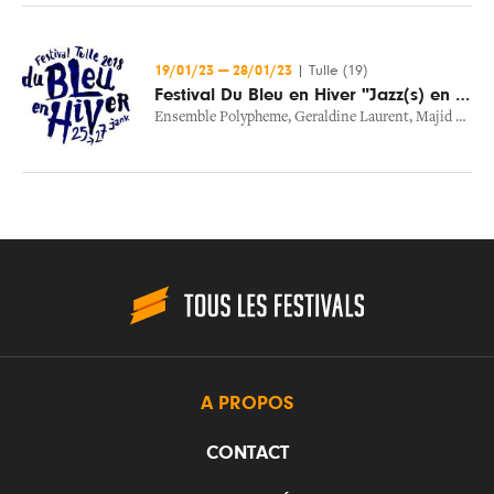
19/01/23
—
28/01/23
|
Tulle (19)
Festival Du Bleu en Hiver "Jazz(s) en Tête"
Ensemble Polypheme
,
Geraldine Laurent
,
Majid Bekkas
A PROPOS
CONTACT