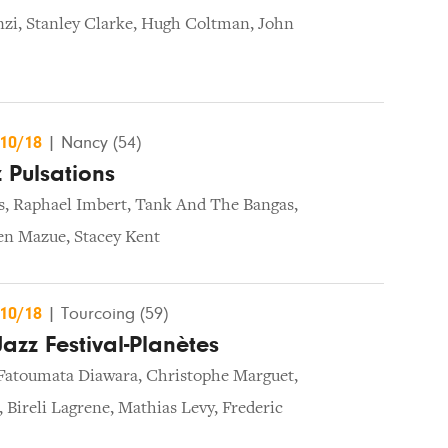
nzi
,
Stanley Clarke
,
Hugh Coltman
,
John
/10/18
|
Nancy (54)
 Pulsations
s
,
Raphael Imbert
,
Tank And The Bangas
,
en Mazue
,
Stacey Kent
/10/18
|
Tourcoing (59)
azz Festival-Planètes
Fatoumata Diawara
,
Christophe Marguet
,
,
Bireli Lagrene
,
Mathias Levy
,
Frederic