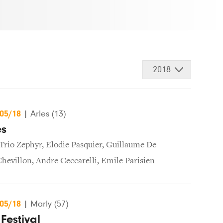
2018
/05/18
|
Arles (13)
es
Trio Zephyr
,
Elodie Pasquier
,
Guillaume De
hevillon
,
Andre Ceccarelli
,
Emile Parisien
/05/18
|
Marly (57)
Festival