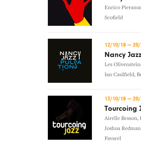
Enrico Pieranu
Scofield
12/10/18
—
20
Nancy Jazz
Les Olivenstein
Ian Caulfield
,
B
13/10/18
—
20
Tourcoing J
Airelle Besson
,
Joshua Redman
Favarel