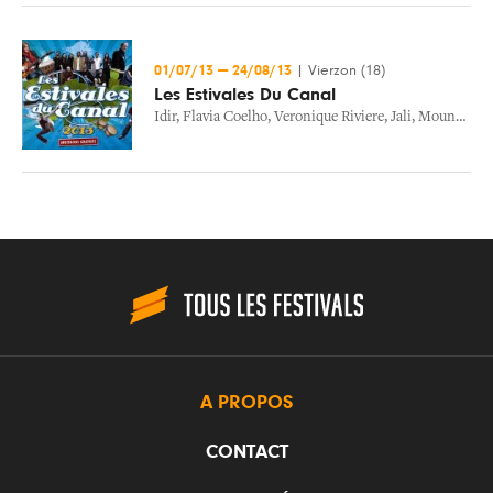
01/07/13
—
24/08/13
|
Vierzon (18)
Les Estivales Du Canal
Idir
,
Flavia Coelho
,
Veronique Riviere
,
Jali
,
Mountain Men
A PROPOS
CONTACT