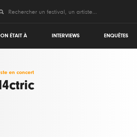
ON ÉTAIT À
INTERVIEWS
ENQUÊTES
iste en concert
l4ctric