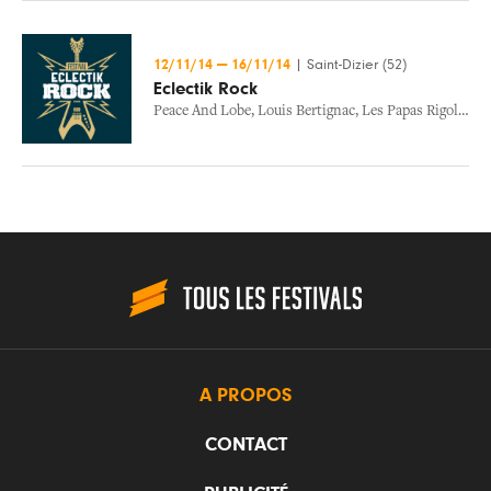
12/11/14
—
16/11/14
|
Saint-Dizier (52)
Eclectik Rock
Peace And Lobe
,
Louis Bertignac
,
Les Papas Rigolos
,
E
A PROPOS
CONTACT