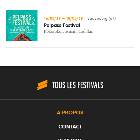
16/05/19
—
18/05/19
|
Strasbourg (67)
Pelpass Festival
Kokoroko
,
Josman
,
Cadillac
A PROPOS
CONTACT