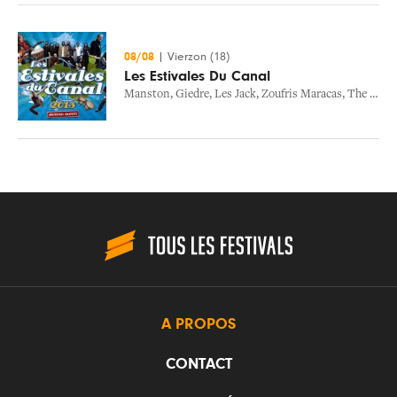
08/08
|
Vierzon (18)
Les Estivales Du Canal
Manston
,
Giedre
,
Les Jack
,
Zoufris Maracas
,
The Yvette Underground
A PROPOS
CONTACT