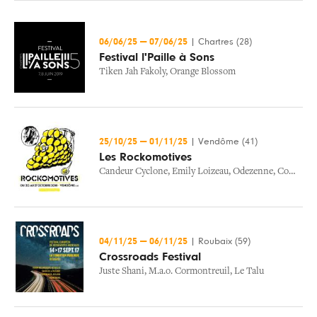
06/06/25
—
07/06/25
|
Chartres (28)
Festival l'Paille à Sons
Tiken Jah Fakoly
,
Orange Blossom
25/10/25
—
01/11/25
|
Vendôme (41)
Les Rockomotives
Candeur Cyclone
,
Emily Loizeau
,
Odezenne
,
Common Insight
04/11/25
—
06/11/25
|
Roubaix (59)
Crossroads Festival
Juste Shani
,
M.a.o. Cormontreuil
,
Le Talu