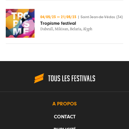
04/05/23
—
21/05/23
|
Saint-Jean-de-Védas (34)
Tropisme festival
Dabeull
,
Mikisan
,
Belaria
,
Al3ph
A PROPOS
CONTACT