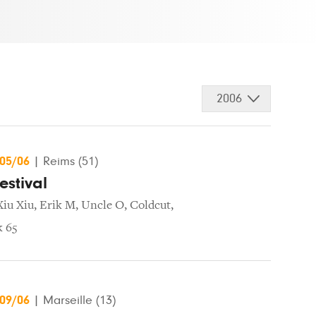
2006
/05/06
|
Reims (51)
Festival
Xiu Xiu
,
Erik M
,
Uncle O
,
Coldcut
,
k 65
/09/06
|
Marseille (13)