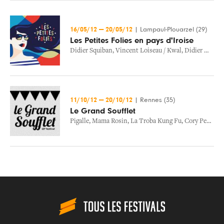
16/05/12
—
20/05/12
|
Lampaul-Plouarzel (29)
Les Petites Folies en pays d'Iroise
Didier Squiban
,
Vincent Loiseau / Kwal
,
Didier Wampas & Bikini Machine
11/10/12
—
20/10/12
|
Rennes (35)
Le Grand Soufflet
Pigalle
,
Mama Rosin
,
La Troba Kung Fu
,
Cory Pesaturo & Yasmine Azaiez