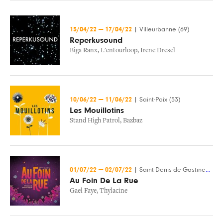
15/04/22
—
17/04/22
|
Villeurbanne (69)
Reperkusound
Biga Ranx
,
L'entourloop
,
Irene Dresel
10/06/22
—
11/06/22
|
Saint-Poix (53)
Les Mouillotins
Stand High Patrol
,
Bazbaz
01/07/22
—
02/07/22
|
Saint-Denis-de-Gastines (53)
Au Foin De La Rue
Gael Faye
,
Thylacine