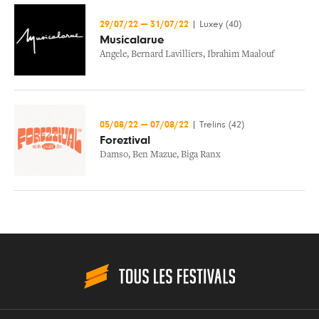
29/07/22
—
31/07/22
|
Luxey (40)
Musicalarue
Angele
,
Bernard Lavilliers
,
Ibrahim Maalouf
05/08/22
—
07/08/22
|
Trelins (42)
Foreztival
Damso
,
Ben Mazue
,
Biga Ranx