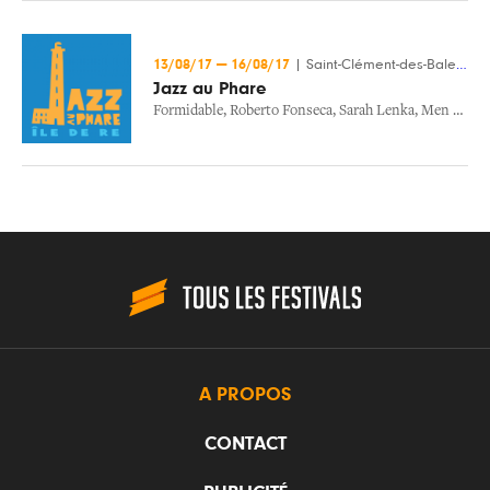
13/08/17
—
16/08/17
|
Saint-Clément-des-Baleines (17)
Jazz au Phare
Formidable
,
Roberto Fonseca
,
Sarah Lenka
,
Men In Bop
A PROPOS
CONTACT