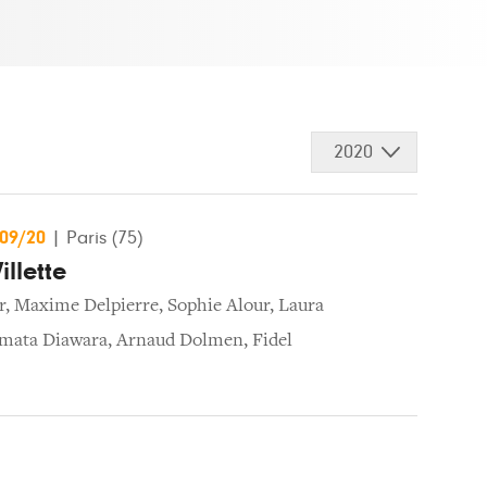
2020
/09/20
|
Paris (75)
illette
r
,
Maxime Delpierre
,
Sophie Alour
,
Laura
mata Diawara
,
Arnaud Dolmen
,
Fidel