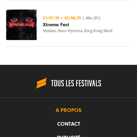
31/07/25
—
02/08/25
|
Albi (81)
Xtreme Fest
Madam
,
Mass Hysteria
,
King Kong Meuf
A PROPOS
CONTACT