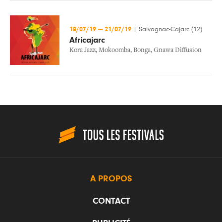
18/07/19
—
21/07/19
|
Salvagnac-Cajarc (12)
Africajarc
Kora Jazz
,
Mokoomba
,
Bonga
,
Gnawa Diffusion
A PROPOS
CONTACT