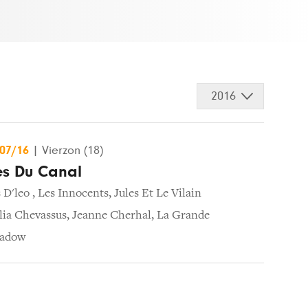
2016
/07/16
|
Vierzon (18)
les Du Canal
 D'leo
,
Les Innocents
,
Jules Et Le Vilain
lia Chevassus
,
Jeanne Cherhal
,
La Grande
hadow