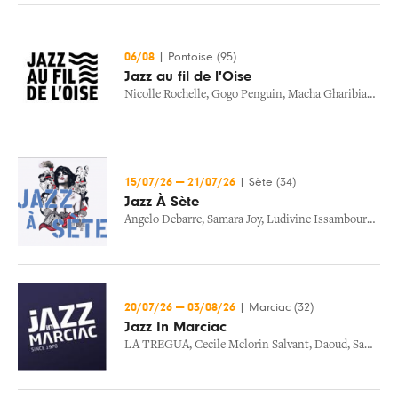
06/08
|
Pontoise (95)
Jazz au fil de l'Oise
Nicolle Rochelle
,
Gogo Penguin
,
Macha Gharibian
,
Bir
15/07/26
—
21/07/26
|
Sète (34)
Jazz À Sète
Angelo Debarre
,
Samara Joy
,
Ludivine Issambourg
,
Cec
20/07/26
—
03/08/26
|
Marciac (32)
Jazz In Marciac
LA TREGUA
,
Cecile Mclorin Salvant
,
Daoud
,
Samara Joy