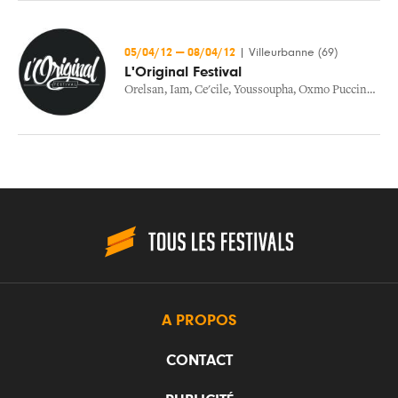
05/04/12
—
08/04/12
|
Villeurbanne (69)
L'Original Festival
Orelsan
,
Iam
,
Ce'cile
,
Youssoupha
,
Oxmo Puccino
,
199
A PROPOS
CONTACT