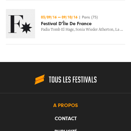
03/09/16
—
09/10/16
|
Paris (75)
Festival D'Île De France
Fadia Tomb El Hage
,
Sonia Wieder Atherton
,
La Tempete
A PROPOS
CONTACT